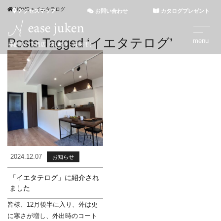
HOME
>
イエタテログ
アクセスマップ
お問い合わせ
カタログプレゼント
Posts Tagged ‘イエタテログ’
神栖市の工務店（鹿嶋市・潮来市）
2024.12.07
お知らせ
「イエタテログ」に紹介され
ました
皆様、12月後半に入り、外は更
に寒さが増し、外出時のコート