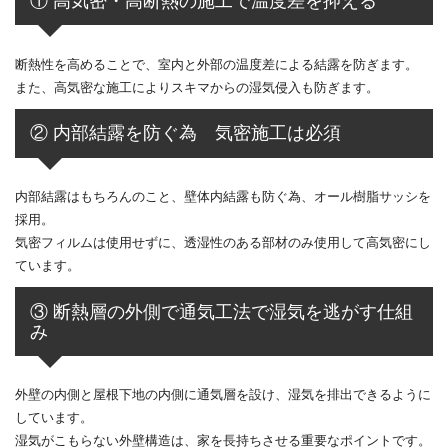
① 高気密・高断熱の施工で温度差を抑える
断熱性を高めることで、室内と外部の温度差による結露を防ぎます。
また、高気密な施工によりスキマからの湿気侵入も防ぎます。
② 内部結露を防ぐ為 気密施工は必須
内部結露はもちろんのこと、壁体内結露も防ぐ為、オール樹脂サッシを
採用。
気密フィルムは使用せずに、透湿性のある部材のみ使用して高気密にし
ています。
③ 断熱層の外側で通気工法で湿気を逃がす仕組
み
外壁の内側と屋根下地の内側に通気層を設け、湿気を排出できるように
しています。
湿気がこもらない外壁構造は、家を長持ちさせる重要なポイントです。