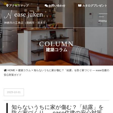
アクセスマップ
お問い合わせ
カタログプレゼント
神栖市の工務店（鹿嶋市・潮来市）
COLUMN
建築コラム
HOME
>
建築コラム
>
知らないうちに家が傷む？「結露」を防ぐ家づくり ― ease住建の
安心対策ガイド
2025-10-31
知らないうちに家が傷む？「結露」を
防ぐ家づくり ― ease住建の安心対策