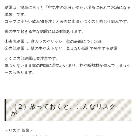
結露は、簡単に言うと「空気中の水分が冷たい場所に触れて水滴になる
現象」です。
コップに冷たい飲み物を注ぐと表面に水滴がつくのと同じ仕組みです。
家の中で起きる主な結露には2種類あります。
①表面結露 … 窓ガラスやサッシ、壁の表面につく水滴
②内部結露 … 壁の中や床下など、見えない場所で発生する結露
とくに内部結露は要注意です。
気づかないまま家の内部に湿気がたまり、柱や断熱材が傷んでしまうケ
ースもあります。
（２）放っておくと、こんなリスク
が…
＜リスク 影響＞