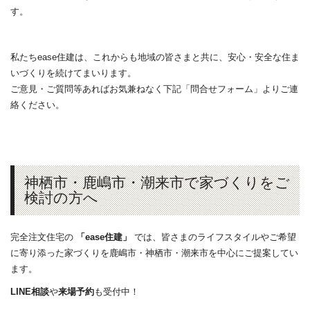
す。
私たちease住建は、これからも地域の皆さまと共に、安心・安全な住ま
いづくりを続けてまいります。
ご意見・ご質問等あればお気兼ねなく下記「問合せフォーム」よりご連
絡ください。
神栖市・鹿嶋市・潮来市で家づくりをご
検討の方へ
完全注文住宅の
「
ease住建
」
では、皆さまのライフスタイルやご希望
に寄り添った家づくりを
鹿嶋市
・
神栖市
・
潮来市
を中心にご提案してい
ます。
LINE相談
や
来場予約
も受付中！