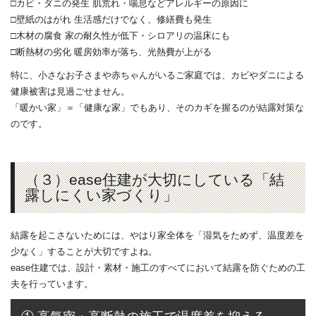
□カビ・ダニの発生 肌荒れ・喘息などアレルギーの原因に
□壁紙のはがれ 生活感だけでなく、修繕費も発生
□木材の腐食 家の耐久性が低下・シロアリの温床にも
□断熱材の劣化 暖房効率が落ち、光熱費が上がる
特に、小さなお子さまや赤ちゃんがいるご家庭では、カビやダニによる
健康被害は見過ごせません。
「暖かい家」＝「健康な家」でもあり、そのカギを握るのが結露対策な
のです。
（３）ease住建が大切にしている「結
露しにくい家づくり」
結露を起こさないためには、やはり家全体を「湿気をためず、温度差を
少なく」することが大切ですよね。
ease住建では、設計・素材・施工のすべてにおいて結露を防ぐための工
夫を行っています。