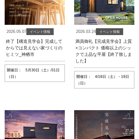
2026.05.07
2026.03.24
イベント情報
イベント情報
終了【構造見学会】完成して
満員御礼【完成見学会】上質
からでは見えない家づくりの
×コンパクト 価格以上のシッ
ヒミツ_神栖市
クで上品な平屋【終了致しま
した】
開催日： 5月30日（土）/31日
（日）
開催日： 4/18日（土）・19日
（日）