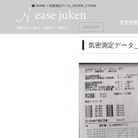
HOME
>
気密測定データ_250306_170346
注文住
2025-03-06
神栖市の工務店（鹿嶋市・潮来市）
気密測定データ_25