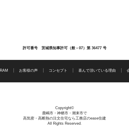
許可番号 茨城県知事許可（般－07）第 36477 号
GRAM
お客様の声
コンセプト
喜んで頂いている理由
Copyright©
鹿嶋市・神栖市・潮来市で
高気密・高断熱の注文住宅なら工務店のease住建
All Rights Reserved.