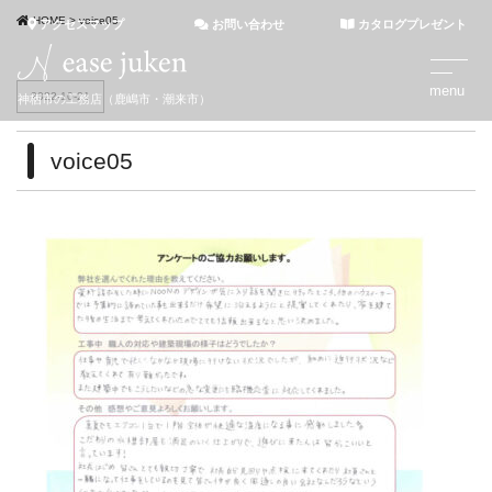
HOME
>
voice05
アクセスマップ
お問い合わせ
カタログプレゼント
2022-10-21
神栖市の工務店（鹿嶋市・潮来市）
voice05