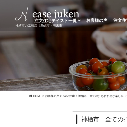
お客様の声
注文住
注文住宅テイスト一覧
神栖市の工務店（鹿嶋市・潮来市）
HOME
>
お客様の声
>
ease住建
>
神栖市 全ての打ち合わせが楽しかっ
神栖市 全ての