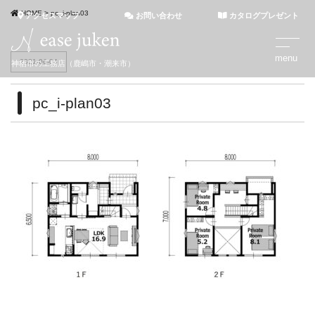
HOME
>
pc_i-plan03
アクセスマップ
お問い合わせ
カタログプレゼント
2021-06-04
神栖市の工務店（鹿嶋市・潮来市）
pc_i-plan03