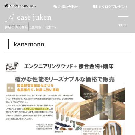
HOME
>
kanamono
アクセスマップ
お問い合わせ
カタログプレゼント
2021-07-19
神栖市の工務店（鹿嶋市・潮来市）
kanamono