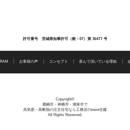
許可番号 茨城県知事許可（般－07）第 36477 号
GRAM
お客様の声
コンセプト
喜んで頂いている理由
Copyright©
鹿嶋市・神栖市・潮来市で
高気密・高断熱の注文住宅なら工務店のease住建
All Rights Reserved.