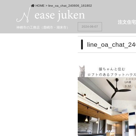
HOME
>
line_oa_chat_240606_161802
注文住
2024-06-07
神栖市の工務店（鹿嶋市・潮来市）
line_oa_chat_2