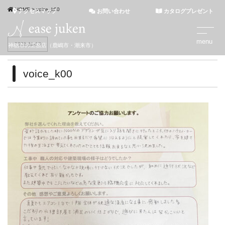
HOME
>
voice_k00
アクセスマップ
お問い合わせ
カタログプレゼント
2021-11-18
神栖市の工務店（鹿嶋市・潮来市）
voice_k00