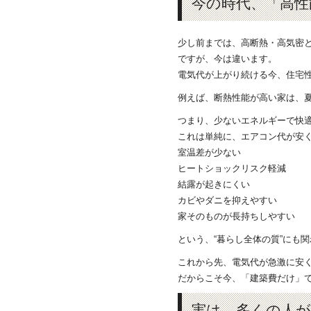
今の時代、「高性
少し前までは、高断熱・高気密と
ですが、今は違います。
電気代が上がり続ける今、住宅性
例えば、断熱性能が高い家は、
つまり、少ないエネルギーで快
これは単純に、エアコン代が安
室温差が少ない
ヒートショックリスク軽減
結露が起きにくい
カビやダニを抑えやすい
家そのものが長持ちしやすい
という、“暮らし全体の質”にも
これから先、電気代が急激に安
だからこそ今、「建築費だけ」で
実は、多くの人が