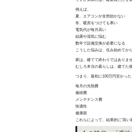
例えば、
夏、エアコンが全然効かない
冬、暖房をつけても寒い
電気代が毎月高い
結露や湿気に悩む
数年で設備交換が必要になる
こうした悩みは、住み始めてか
家は、建てて終わりではありま
むしろ本当の暮らしは、建てた
つまり、最初に100万円安かっ
毎月の光熱費
修繕費
メンテナンス費
快適性
健康面
これらによって、結果的に“高い