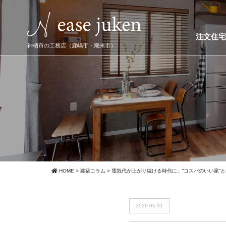
注文住
神栖市の工務店（鹿嶋市・潮来市）
HOME
>
建築コラム
>
電気代が上がり続ける時代に、“コスパのいい家”
2026-05-31