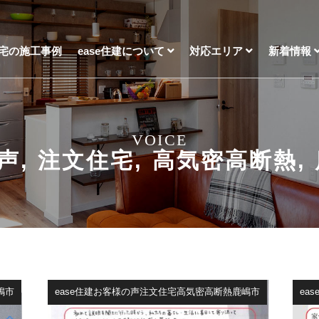
宅の施工事例
ease住建について
対応エリア
新着情報
VOICE
声
,
注文住宅
,
高気密高断熱
,
嶋市
ease住建お客様の声注文住宅高気密高断熱鹿嶋市
ea