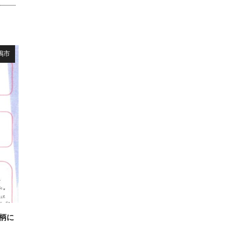
嶋市
柄に