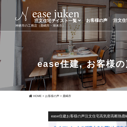
お客様の声
注文住
注文住宅テイスト一覧
神栖市の工務店（鹿嶋市・潮来市）
ease住建
,
お客様の
HOME
>
お客様の声
>
鹿嶋市
ease住建お客様の声注文住宅高気密高断熱鹿