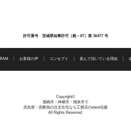
許可番号 茨城県知事許可（般－07）第 36477 号
GRAM
お客様の声
コンセプト
喜んで頂いている理由
Copyright©
鹿嶋市・神栖市・潮来市で
高気密・高断熱の注文住宅なら工務店のease住建
All Rights Reserved.