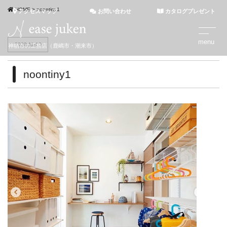
HOME
>
noontiny1
アクセスマップ
お問い合わせ
カタログプレゼント
2020-11-10
神栖市の工務店（鹿嶋市・潮来市）
noontiny1