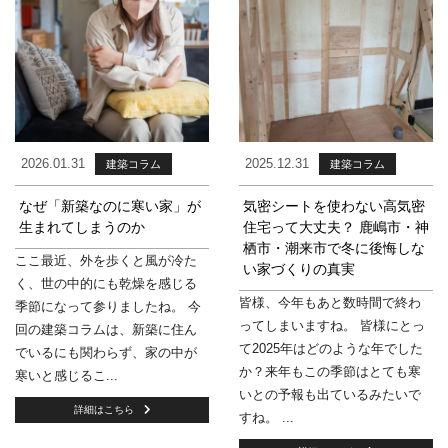
2026.01.31
2025.12.31
建築コラム
建築コラム
なぜ「新築なのに寒い家」が
気密シートを使わない高気密
生まれてしまうのか
住宅って大丈夫？ 鹿嶋市・神
栖市・潮来市で冬に後悔しな
ここ最近、外を歩くと風が冷た
い家づくりの真実
く、世の中的にも乾燥を感じる
皆様、今年もあと数時間で終わ
季節になって参りましたね。 今
ってしまいますね。 皆様にとっ
回の建築コラムは、新築に住ん
て2025年はどのような年でした
でいるにも関わらず、家の中が
か？来年もこの季節はとても寒
寒いと感じるこ...
いとの予報も出ているみたいで
詳細はこちら
すね。 ...