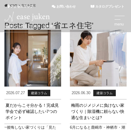
HOME
>
省エネ住宅
アクセスマップ
お問い合わせ
カタログプレゼント
Posts Tagged ‘省エネ住宅’
神栖市の工務店（鹿嶋市・潮来市）
2026.07.27
2026.06.30
建築コラム
建築コラム
夏だからこそ分かる！完成見
梅雨のジメジメに負けない家
学会で必ず確認したい7つの
づくり｜除湿機に頼らない快
ポイント
適な住まいとは?
~後悔しない家づくりは「見た
6月になると鹿嶋市・神栖市・潮