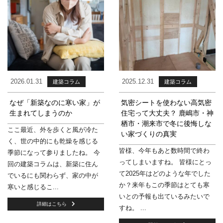
2026.01.31
2025.12.31
建築コラム
建築コラム
なぜ「新築なのに寒い家」が
気密シートを使わない高気密
生まれてしまうのか
住宅って大丈夫？ 鹿嶋市・神
栖市・潮来市で冬に後悔しな
ここ最近、外を歩くと風が冷た
い家づくりの真実
く、世の中的にも乾燥を感じる
皆様、今年もあと数時間で終わ
季節になって参りましたね。 今
ってしまいますね。 皆様にとっ
回の建築コラムは、新築に住ん
て2025年はどのような年でした
でいるにも関わらず、家の中が
か？来年もこの季節はとても寒
寒いと感じるこ...
いとの予報も出ているみたいで
詳細はこちら
すね。 ...