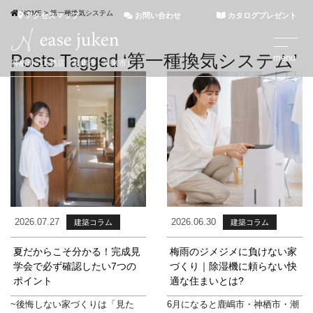
HOME
>
第一種換気システム
アクセスマップ
お問い合わせ
カタログプレゼント
Posts Tagged ‘第一種換気システム’
神栖市の工務店（鹿嶋市・潮来市）
2026.07.27
2026.06.30
建築コラム
建築コラム
夏だからこそ分かる！完成見
梅雨のジメジメに負けない家
学会で必ず確認したい7つの
づくり｜除湿機に頼らない快
ポイント
適な住まいとは?
~後悔しない家づくりは「見た
6月になると鹿嶋市・神栖市・潮