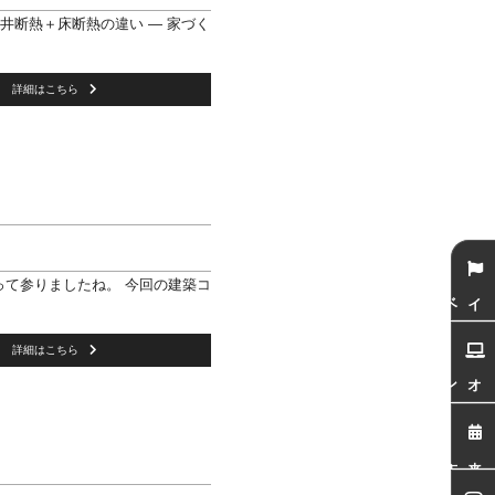
井断熱＋床断熱の違い ― 家づく
詳細はこちら
て参りましたね。 今回の建築コ
イベント
詳細はこちら
オンライン相談会
来店予約