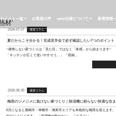
お客様の声
ease住建について
新着情報
宅テイスト一覧
断熱材’
2026.07.27
建築コラム
夏だからこそ分かる！完成見学会で必ず確認したい7つのポイント
~後悔しない家づくりは「見た目」ではなく「体感」から始まります~ 
「キッチンが広くて使いやすそう。」 「収納...
2026.06.30
建築コラム
梅雨のジメジメに負けない家づくり｜除湿機に頼らない快適な住ま
6月になると鹿嶋市・神栖市・潮来市エリアも本格的な梅雨を迎えます。
中がジメジメする」 「洗濯物が乾かない」 「エアコン...