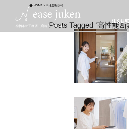
HOME
>
高性能断熱材
注文住
Posts Tagged ‘高性能
神栖市の工務店（鹿嶋市・潮来市）